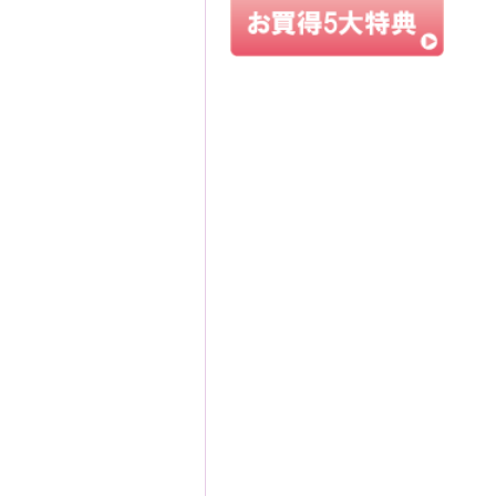
五月人
宮冑作 １
正絹の白
力、豪華
す。高級螺
風で飾った