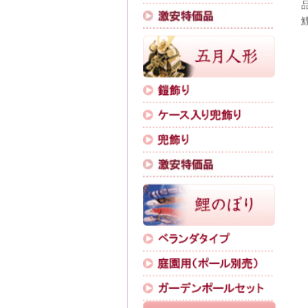
色々縅兜収
用した極小
返し部分に
備えたコン
虎柄を施し