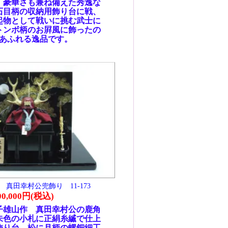
鹿角
仕上
細工
品で
71