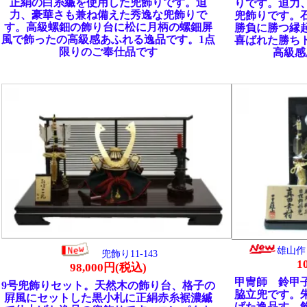
雄山作 真田幸村公兜飾り 11-173
兜飾り11-143
100,000円(税込)
98,000円(税込)
甲冑師 鈴甲子雄山作 真田幸村公の
セット。天然木の飾り台、格子の
脇立兜です。朱色の小札に正絹糸縅で
トした黒小札に正絹赤糸裾濃縅
げた逸品す。飾り台、松に月柄の螺鈿
逸品の兜飾りです。コンパクト
の屏風でお飾りした高級感あふれる逸
級感あふれる落ち着いた飾りで
す。
す。
作 もののふ童 上杉謙信公飾り
雄山作 織田信長公兜 収納飾り11-1
11-177
118,000円(税込)