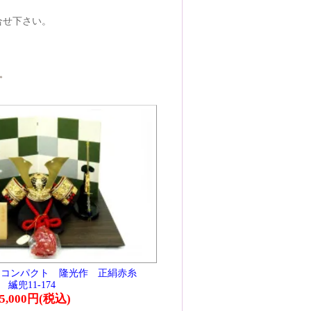
赤糸
鍬形
す。
す。
ち着