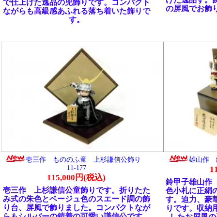
115,000円(税込)
鈴甲子雄山作 織田信長公兜収納飾り
杉謙信公童飾りです。折りたた
色小札に正絹の黒糸縅を使用した兜飾
とベージュ色のスエード調の飾
す。迫力、豪華さも兼ね備えた秀逸な
で飾りました。コンパクトなが
りです。収納用飾り台、天然木に金箔
ーの鎧着の可愛い謙信公です。
したお屛風の高級感あふれる逸品です
ながらも精密に造られた高級感
あふれる逸品です。
人形 コンパクト 鈴甲子雄山作
雄山作 人形師壱三 真田幸村公11-1
0号正絹赤糸縅之兜11-176
146,000円(税込)
126,000円(税込)
甲冑師 鈴甲子雄山 人形師 壱三作
絹赤糸縅で仕上げた逸品です。
田幸村公の鹿角脇立兜です。朱色の胴
に編み込んだ赤糸縅仕上げ、会
正絹黒糸縅で仕上げた逸品す。お顔と
風でセットしました。コンパク
自由に動かすことが出来ます。お好み
高級感あふれる落ち着いた飾り
タイルで飾ることができます。