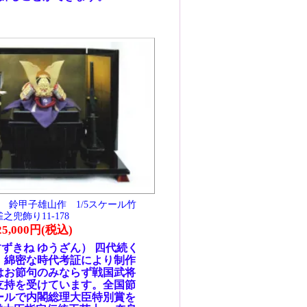
ライ
正絹
いな
で