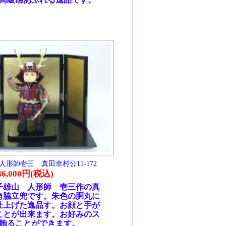
ル竹
続く
制作
武将
国節
賞を
奈良
赤糸
かし
町時
げ