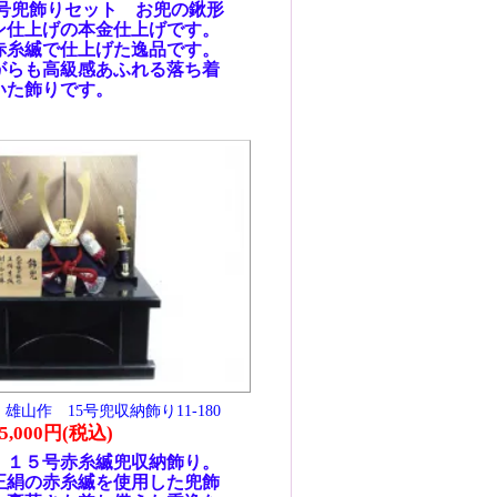
80
り。
兜飾
逸な
戦、
士に
たの