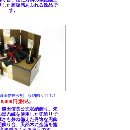
。朱
りで
兜飾
を施
。
72
の真
丸に
手が
のス