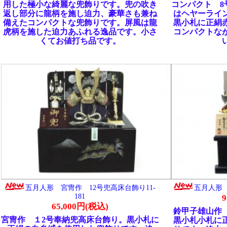
形 宮冑作 12号兜高床台飾り11-
五月人形 雄山作 15号兜収納飾り11-1
181
95,000円(税込)
65,000円(税込)
鈴甲子雄山作 １５号赤糸縅兜収納飾
2号奉納兜高床台飾り。黒小札に
黒小札小札に正絹の赤糸縅を使用した
糸縅を使用した兜飾りです。迫
りです。迫力、豪華さも兼ね備えた秀
さも兼ね備えた秀逸な兜飾りで
兜飾りです。石目柄の収納用飾り台に
鈿の飾り台に松に月柄の螺鈿屏
勝負に勝つ縁起物として戦いに挑む武
の高級感あふれる逸品です。1点
喜ばれた勝ちトンボ柄のお屛風に飾っ
限りのご奉仕品です
高級感あふれる逸品です。