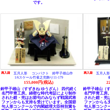
で、とても綺麗です。
で、とても綺麗です。
鯉と兜飾り11-145
兜飾り 正絹赤糸縅の兜11-140
23,000円(税込)
48,000円(税込)
SOLD OUT
SOLD OUT
は西陣織ちりめんで仕上げてお
号兜飾りセット。お兜の鍬形はヘヤー
兜も付いておりコンパクトな飾
ン仕上げの本金仕上げです。黒小札に
りです。
赤糸縅で仕上げた逸品です。お値段安
がらも高級感あふれる落ち着いた飾り
す。