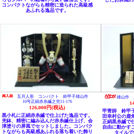
です。
形 コンパクト 鈴甲子雄山作
五月人形 鈴甲子雄山作 1/5スケー
6スケール竹雀之兜飾り11-179
雀之兜飾り11-178
155,000円(税込)
225,000円(税込)
（すずきね ゆうざん） 四代続く
鈴甲子雄山（すずきね ゆうざん） 四代
房。綿密な時代考証により制作
名門甲冑工房。綿密な時代考証により
兜はお節句のみならず戦国武将
された鎧・兜はお節句のみならず戦国
も支持を受けています。全国節
ファンからも支持を受けています。全
クールで内閣総理大臣特別賞を
句人形コンクールで内閣総理大臣特別
産業大臣指定伝統工芸士。 奈良
受賞。経済産業大臣指定伝統工芸士。 
社に奉納されている国宝「赤糸
県の春日大社に奉納されている国宝「
虎雀飾- は、「竹に雀」の透かし
威鎧」-竹虎雀飾- は、「竹に雀」の透
に豪華な装飾の兜です。室町時
金具を全面に豪華な装飾の兜です。室
とされています。精密な仕上げ
代の作品とされています。精密な仕上