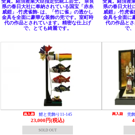
形 コンパクト 隆光作 6号正絹
兜飾り欅飾り11-142
紫裾濃縅之兜11-175
62,000円(税込)
56,000円(税込)
SOLD OUT
SOLD OUT
8号兜飾りセット。欅の飾り台、屛風に
6号兜飾りセット。お兜の鍬形は
トした黒小札に正絹赤糸縅で仕上げた
本金仕上げです。金小札に正絹
の兜飾りです。お値段安いながらも高
で仕上げた逸品です。コンパク
あふれる落ち着いた飾りです。
高級感あふれる落ち着いた飾り
です。