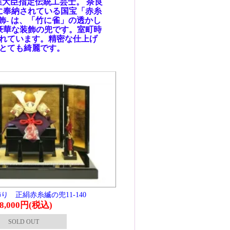
セッ
逸品
級感