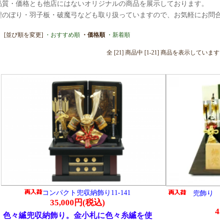
全 [21] 商品中 [1-21] 商品を表示しています。
コンパクト兜収納飾り11-141
兜飾り コンパクト 隆光作 正絹
縅兜11-174
35,000円(税込)
45,000円(税込)
納飾り。金小札に色々糸縅を使
な綺麗な兜飾りです。兜の吹き
コンパクト 8号兜飾りセット お兜の
龍柄を施し迫力、豪華さも兼ね
はヘヤーライン仕上げの本金仕上げで
パクトな兜飾りです。屏風は龍
黒小札に正絹赤糸縅で仕上げた逸品で
た迫力あふれる逸品です。小さ
コンパクトながらも高級感あふれる落
くてお値打ち品です。
いた飾りです。