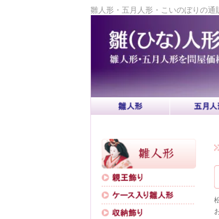
雛人形・五月人形・こいのぼりの通販。横浜を中
ホーム
＞
松月人形は、
人
お探しの中でも
品質・価格とも
鯉のぼり・羽子
[並び順を変更