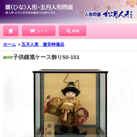
カート
検索
ホーム
＞
五月人形 激安特価品
子供鍾馗ケース飾り50-151