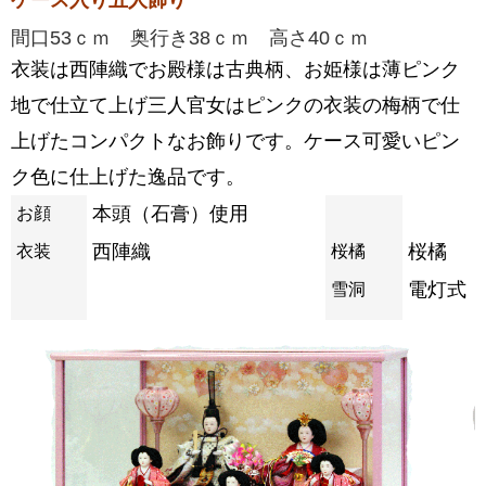
間口53ｃｍ 奥行き38ｃｍ 高さ40ｃｍ
衣装は西陣織でお殿様は古典柄、お姫様は薄ピンク
地で仕立て上げ三人官女はピンクの衣装の梅柄で仕
上げたコンパクトなお飾りです。ケース可愛いピン
ク色に仕上げた逸品です。
本頭（石膏）使用
お顔
西陣織
桜橘
衣装
桜橘
電灯式
雪洞