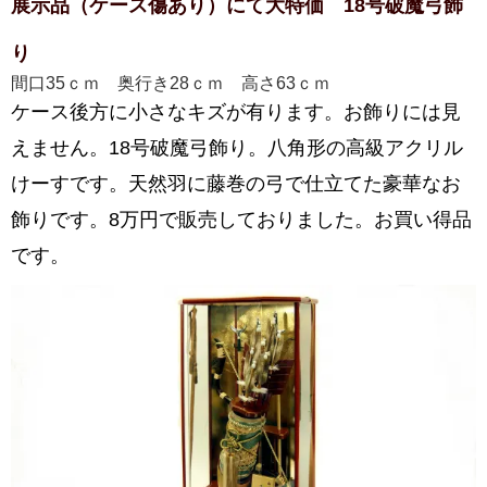
展示品（ケース傷あり）にて大特価 18号破魔弓飾
り
間口35ｃｍ 奥行き28ｃｍ 高さ63ｃｍ
ケース後方に小さなキズが有ります。お飾りには見
えません。18号破魔弓飾り。八角形の高級アクリル
けーすです。天然羽に藤巻の弓で仕立てた豪華なお
飾りです。8万円で販売しておりました。お買い得品
です。