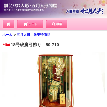
カート
検索
ホーム
＞
五月人形 激安特価品
18号破魔弓飾り 50-710