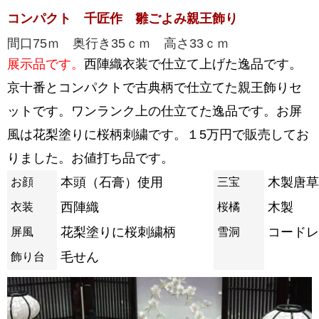
コンパクト 千匠作 雛ごよみ親王飾り
間口75ｍ 奥行き35ｃｍ 高さ33ｃｍ
展示品です。
西陣織衣装で仕立て上げた逸品です。
京十番とコンパクトで古典柄で仕立てた親王飾りセ
ットです。ワンランク上の仕立てた逸品です。お屏
風は花梨塗りに桜柄刺繍です。１5万円で販売してお
りました。お値打ち品です。
本頭（石膏）使用
木製唐草
お顔
三宝
西陣織
木製
衣装
桜橘
花梨塗りに桜刺繍柄
コードレ
屏風
雪洞
毛せん
飾り台