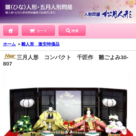
カート
検索
ホーム
＞
雛人形 激安特価品
三月人形 コンパクト 千匠作 雛ごよみ30-
807